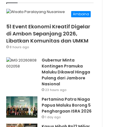
Amboina
51 Event Ekonomi Kreatif Digelar
di Ambon Sepanjang 2026,
Libatkan Komunitas dan UMKM
8 hours ago
Gubernur Minta
Kontingen Pramuka
Maluku Dikawal Hingga
Pulang dari Jambore
Nasional
23 hours ago
Pertamina Patra Niaga
Papua Maluku Borong 5
Penghargaan ISRA 2026
1 day ago
Kasus Hibah Rp12 Miliar