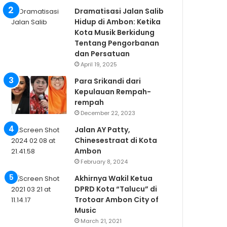
Dramatisasi Jalan Salib
Hidup di Ambon: Ketika
Kota Musik Berkidung
Tentang Pengorbanan
dan Persatuan
April 19, 2025
Para Srikandi dari
Kepulauan Rempah-
rempah
December 22, 2023
Jalan AY Patty,
Chinesestraat di Kota
Ambon
February 8, 2024
Akhirnya Wakil Ketua
DPRD Kota “Talucu” di
Trotoar Ambon City of
Music
March 21, 2021