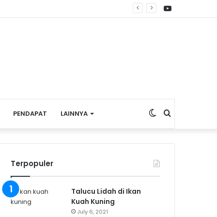
YouTube
re Nasional
Switch
Search
PENDAPAT
LAINNYA
skin
for
Terpopuler
Talucu Lidah di Ikan
Kuah Kuning
July 6, 2021