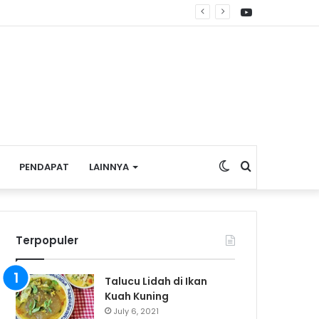
YouTube
apan Wisata Budaya
Switch
Search
PENDAPAT
LAINNYA
skin
for
Terpopuler
Talucu Lidah di Ikan
Kuah Kuning
July 6, 2021