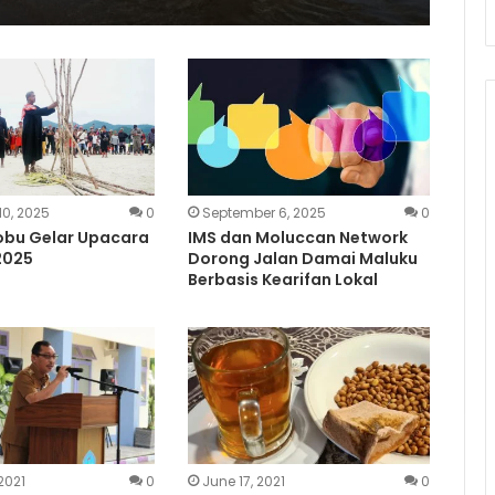
0, 2025
0
September 6, 2025
0
obu Gelar Upacara
IMS dan Moluccan Network
2025
Dorong Jalan Damai Maluku
Berbasis Kearifan Lokal
2021
0
June 17, 2021
0