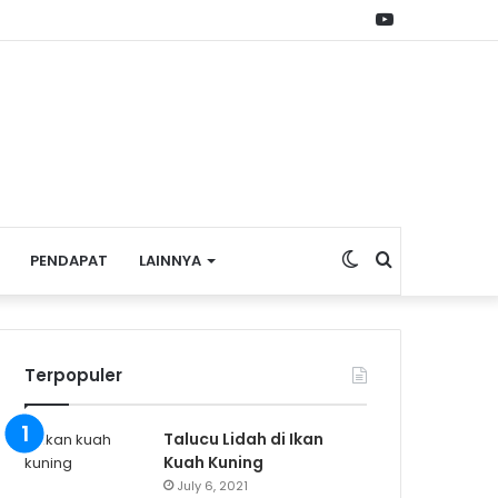
YouTube
Switch
Search
PENDAPAT
LAINNYA
skin
for
Terpopuler
Talucu Lidah di Ikan
Kuah Kuning
July 6, 2021