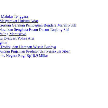
i Maluku Tenggara
 Masyarakat Hukum Adat
seskan Gerakan Pembagian Bendera Merah Putih
elesaikan Sengketa Enam Dusun Tanjung Sial
Paling Manusiawi
 Evaluasi Polres Aru
ngkan
Tradisi, dan Harapan Wisata Budaya
gaan Pinjaman Predator dan Persekusi Siber
e, Negara Rugi Rp18,9 Miliar