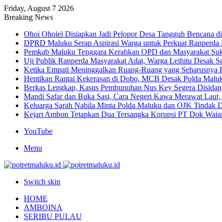
Friday, August 7 2026
Breaking News
Ohoi Ohoiel Disiapkan Jadi Pelopor Desa Tangguh Bencana d
DPRD Maluku Serap Aspirasi Warga untuk Perkuat Ranperda
Pemkab Maluku Tenggara Kerahkan OPD dan Masyarakat Suk
Uji Publik Ranperda Masyarakat Adat, Warga Leihitu Desak S
Ketika Empati Meninggalkan Ruang-Ruang yang Seharusnya 
Hentikan Rantai Kekerasan di Dobo, MCB Desak Polda Maluku
Berkas Lengkap, Kasus Pembunuhan Nus Key Segera Disida
Mandi Safar dan Buka Sasi, Cara Negeri Kawa Merawat Laut, 
Keluarga Sarah Nabila Minta Polda Maluku dan OJK Tindak Du
Kejari Ambon Tetapkan Dua Tersangka Korupsi PT Dok Waiam
YouTube
Menu
Switch skin
HOME
AMBOINA
SERIBU PULAU