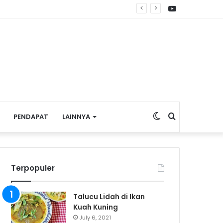
YouTube
dat
Switch
Search
PENDAPAT
LAINNYA
skin
for
Terpopuler
Talucu Lidah di Ikan
Kuah Kuning
July 6, 2021