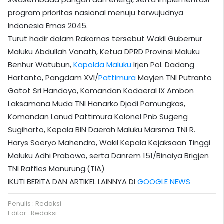
program prioritas nasional menuju terwujudnya
Indonesia Emas 2045.
Turut hadir dalam Rakornas tersebut Wakil Gubernur
Maluku Abdullah Vanath, Ketua DPRD Provinsi Maluku
Benhur Watubun,
Kapolda Maluku
Irjen Pol. Dadang
Hartanto, Pangdam XVI/
Pattimura
Mayjen TNI Putranto
Gatot Sri Handoyo, Komandan Kodaeral IX Ambon
Laksamana Muda TNI Hanarko Djodi Pamungkas,
Komandan Lanud Pattimura Kolonel Pnb Sugeng
Sugiharto, Kepala BIN Daerah Maluku Marsma TNI R.
Harys Soeryo Mahendro, Wakil Kepala Kejaksaan Tinggi
Maluku Adhi Prabowo, serta Danrem 151/Binaiya Brigjen
TNI Raffles Manurung.(TIA)
IKUTI BERITA DAN ARTIKEL LAINNYA DI
GOOGLE NEWS
Penulis : Redaksi
Editor : Redaksi