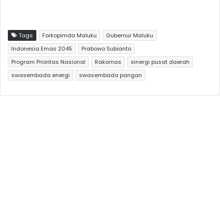
Tags
Forkopimda Maluku
Gubernur Maluku
Indonesia Emas 2045
Prabowo Subianto
Program Prioritas Nasional
Rakornas
sinergi pusat daerah
swasembada energi
swasembada pangan