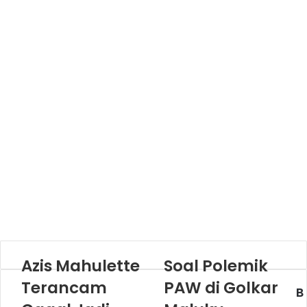
Azis Mahulette
Soal Polemik
Terancam
PAW di Golkar
B