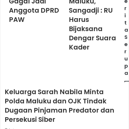
Gagal Jadi
Maluku,
e
r
Anggota DPRD
Sangadji : RU
i
PAW
Harus
t
Bijaksana
a
Dengar Suara
S
e
Kader
r
u
p
a
Keluarga Sarah Nabila Minta
Polda Maluku dan OJK Tindak
Dugaan Pinjaman Predator dan
Persekusi Siber