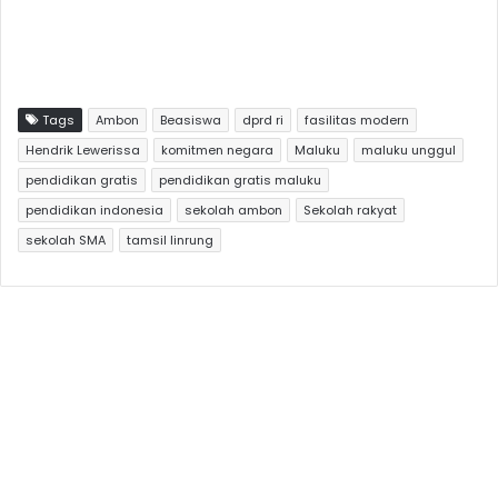
Tags
Ambon
Beasiswa
dprd ri
fasilitas modern
Hendrik Lewerissa
komitmen negara
Maluku
maluku unggul
pendidikan gratis
pendidikan gratis maluku
pendidikan indonesia
sekolah ambon
Sekolah rakyat
sekolah SMA
tamsil linrung