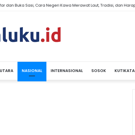
 Sarah Nabila Minta Polda Maluku dan OJK Tindak Dugaan Pinjaman P
 UTARA
NASIONAL
INTERNASIONAL
SOSOK
KUTIKATA