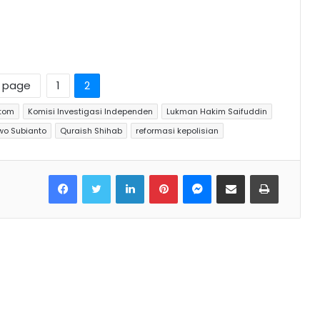
s page
1
2
tom
Komisi Investigasi Independen
Lukman Hakim Saifuddin
wo Subianto
Quraish Shihab
reformasi kepolisian
Facebook
Twitter
LinkedIn
Pinterest
Messenger
Share via Email
Print