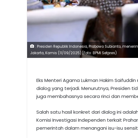
: Presiden Republik Indonesia, Prabowo Subianto, mener
Jakarta, Kamis (11/09/2025).(Foto: BPMI Setpres)
Eks Menteri Agama Lukman Hakim Saifuddin 
dialog yang terjadi. Menurutnya, Presiden t
juga membahasnya secara rinci dan member
Salah satu hasil konkret dari dialog ini ad
Komisi Investigasi Independen terkait Praha
pemerintah dalam menangani isu-isu sensit