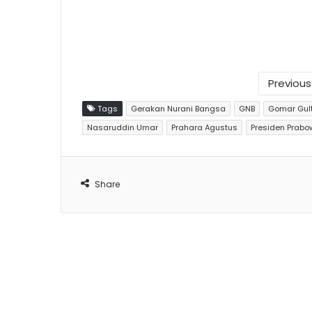
Previou
Tags
Gerakan Nurani Bangsa
GNB
Gomar Gul
Nasaruddin Umar
Prahara Agustus
Presiden Prabo
Share