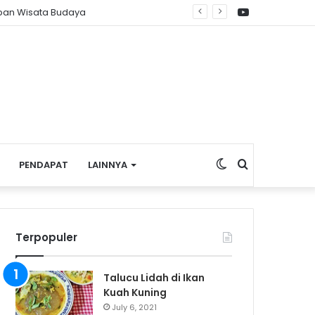
YouTube
redator dan Persekusi Siber
Switch
Search
PENDAPAT
LAINNYA
skin
for
Terpopuler
Talucu Lidah di Ikan
Kuah Kuning
July 6, 2021