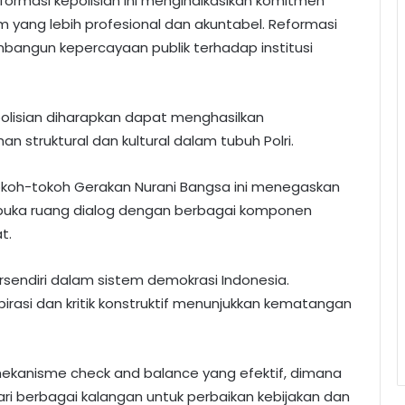
formasi kepolisian ini mengindikasikan komitmen
yang lebih profesional dan akuntabel. Reformasi
angun kepercayaan publik terhadap institusi
olisian diharapkan dapat menghasilkan
struktural dan kultural dalam tubuh Polri.
koh-tokoh Gerakan Nurani Bangsa ini menegaskan
buka ruang dialog dengan berbagai komponen
t.
rsendiri dalam sistem demokrasi Indonesia.
rasi dan kritik konstruktif menunjukkan kematangan
i mekanisme check and balance yang efektif, dimana
 berbagai kalangan untuk perbaikan kebijakan dan