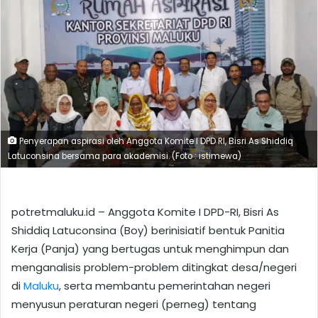
Penyerapan aspirasi oleh Anggota Komite I DPD RI, Bisri As Shiddiq
Latuconsina bersama para akademisi. (Foto : istimewa)
potretmaluku.id – Anggota Komite I DPD-RI, Bisri As
Shiddiq Latuconsina (Boy) berinisiatif bentuk Panitia
Kerja (Panja) yang bertugas untuk menghimpun dan
menganalisis problem-problem ditingkat desa/negeri
di
Maluku
, serta membantu pemerintahan negeri
menyusun peraturan negeri (perneg) tentang