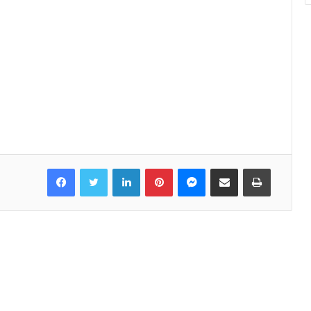
Facebook
Twitter
LinkedIn
Pinterest
Messenger
Share via Email
Print