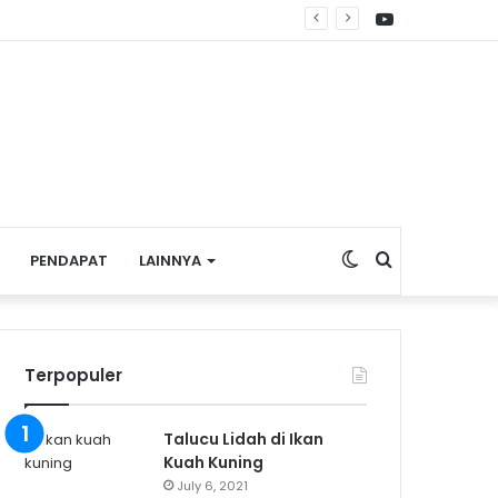
YouTube
Switch
Search
PENDAPAT
LAINNYA
skin
for
Terpopuler
Talucu Lidah di Ikan
Kuah Kuning
July 6, 2021