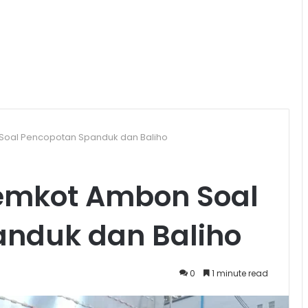
 Soal Pencopotan Spanduk dan Baliho
 Pemkot Ambon Soal
nduk dan Baliho
0
1 minute read