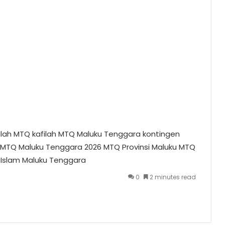
ilah MTQ
kafilah MTQ Maluku Tenggara
kontingen
MTQ Maluku Tenggara 2026
MTQ Provinsi Maluku
MTQ
r Islam Maluku Tenggara
0
2 minutes read