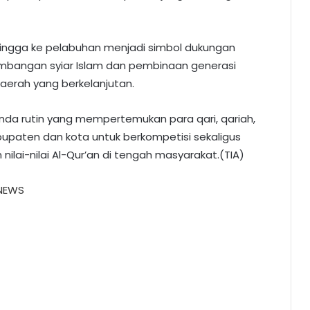
hingga ke pelabuhan menjadi simbol dukungan
bangan syiar Islam dan pembinaan generasi
aerah yang berkelanjutan.
nda rutin yang mempertemukan para qari, qariah,
abupaten dan kota untuk berkompetisi sekaligus
i-nilai Al-Qur’an di tengah masyarakat.(TIA)
NEWS