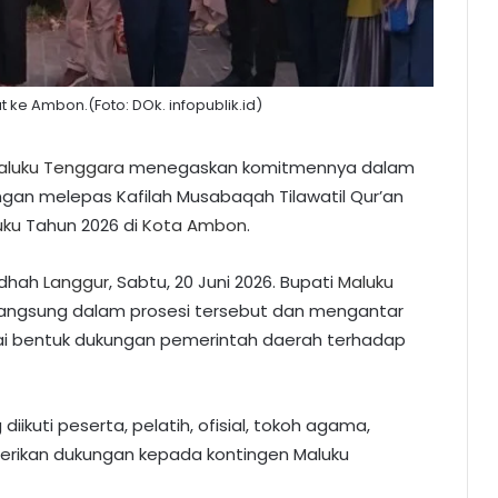
ke Ambon.(Foto: DOk. infopublik.id)
aluku Tenggara
menegaskan komitmennya dalam
an melepas Kafilah Musabaqah Tilawatil Qur’an
uku
Tahun 2026 di
Kota Ambon
.
udhah
Langgur
, Sabtu, 20 Juni 2026. Bupati
Maluku
angsung dalam prosesi tersebut dan mengantar
ai bentuk dukungan pemerintah daerah terhadap
ikuti peserta, pelatih, ofisial, tokoh agama,
erikan dukungan kepada kontingen Maluku