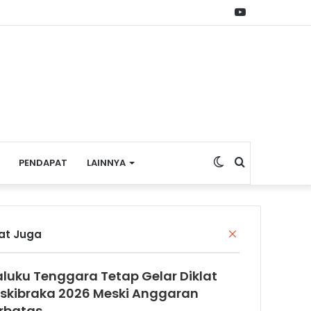
YouTube
Switch
Search
PENDAPAT
LAINNYA
skin
for
C
hat Juga
l
o
luku Tenggara Tetap Gelar Diklat
s
e
skibraka 2026 Meski Anggaran
rbatas