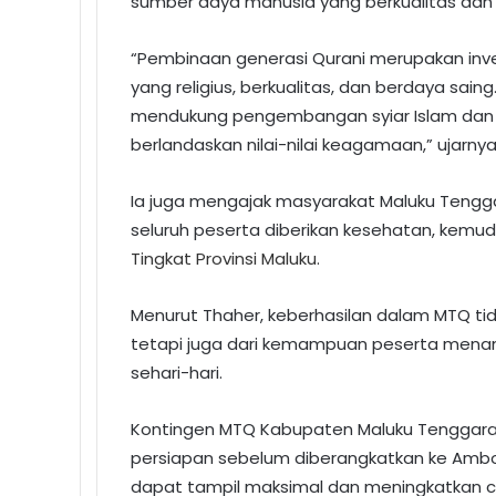
sumber daya manusia yang berkualitas dan 
“Pembinaan generasi Qurani merupakan in
yang religius, berkualitas, dan berdaya sai
mendukung pengembangan syiar Islam dan 
berlandaskan nilai-nilai keagamaan,” ujarnya
Ia juga mengajak masyarakat Maluku Tengg
seluruh peserta diberikan kesehatan, kemud
Tingkat Provinsi Maluku
.
Menurut Thaher, keberhasilan dalam MTQ tida
tetapi juga dari kemampuan peserta menampil
sehari-hari.
Kontingen MTQ Kabupaten Maluku Tenggara
persiapan sebelum diberangkatkan ke Ambo
dapat tampil maksimal dan meningkatkan c