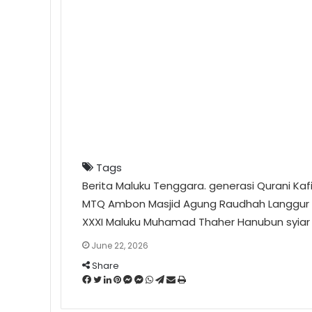
Tags
Berita Maluku Tenggara.
generasi Qurani
Kaf
MTQ Ambon
Masjid Agung Raudhah Langgur
XXXI Maluku
Muhamad Thaher Hanubun
syia
June 22, 2026
Share
F
T
L
P
M
M
W
T
S
P
a
w
i
i
e
e
h
e
h
r
c
i
n
n
s
s
a
l
a
i