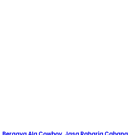
Bergaya Ala Cowboy, Jasa Raharja Cabang