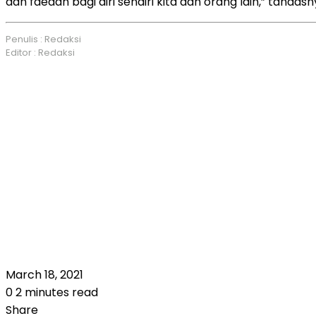
dan faedah bagi diri sendiri kita dan orang lain,” tanda
Penulis : Redaksi
Editor : Redaksi
March 18, 2021
0
2 minutes read
Share