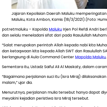
Jajaran Kepolisian Daerah Maluku memperingatan I
Maluku, Kota Ambon, Kamis (18/3/2021).(Foto: Hum
potretmaluku – Kapolda
Maluku
Irjen Pol Refdi Andri b
dan selalu meneladani sifat dari pada Rasulullah Muham
“Salat merupakan perintah Allah kepada nabi kita Muh
dan ketaqwaan kita kepada Allah SWT dan Rasulullah SAW,
berlangsung di Aula Command Center
Mapolda Maluku
Sementara itu, Ustadz Saiful Ali Al Maskaty, dalam c
“Bagaimana perjalanan suci itu (Isra Miraj) dilaksanak
malam,” ujar dia.
Menurutnya, perjalanan mulia tersebut hanya dapat di
meyakini kejadian peristiwa Isra Miraj tersebut.