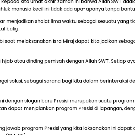
ran kepada kita umat akhir zaman ini bahwa Allah SWT ad
ahluk manusia kecil ini tidak ada apa-apanya tanpa bant
gar menjadikan shalat lima waktu sebagai sesuatu yang t
l balig.
 saat melaksanakan Isra Miraj dapat kita jadikan sebag
gi hijab atau dinding pemisah dengan Allah SWT. Setiap a
agai solusi, sebagai sarana bagi kita dalam berinteraksi
 ini dengan slogan baru Presisi merupakan suatu progra
an dapat menjalankan program Presisi di lapangan, den
gung jawab program Presisi yang kita laksanakan ini da