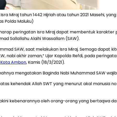
sra Miraj tahun 1442 Hijriah atau tahun 2021 Masehi, y
as Polda Maluku)
erharap peringatan Isra Miraj dapat membentuk karakter 
mad Sallallahu Alaihi Wassallam (SAW).
ammad SAW, saat melakukan Isra Miraj. Semoga dapat ki
 nabi akhir zaman,” Ujar Kapolda Refdi, pada peringatan 
,
Kota Ambon
, Kamis (18/3/2021).
aramahnya mengatakan Baginda Nabi Muhammad SAW wajib d
an atas kehendak Allah SWT yang menurut akal manusia no
yakini kebenarannya oleh orang-orang yang bertaqwa da