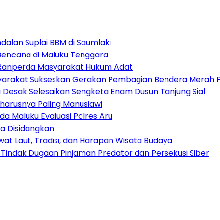
alan Suplai BBM di Saumlaki
 Bencana di Maluku Tenggara
t Ranperda Masyarakat Hukum Adat
arakat Sukseskan Gerakan Pembagian Bendera Merah P
tu Desak Selesaikan Sengketa Enam Dusun Tanjung Sial
harusnya Paling Manusiawi
da Maluku Evaluasi Polres Aru
a Disidangkan
at Laut, Tradisi, dan Harapan Wisata Budaya
 Tindak Dugaan Pinjaman Predator dan Persekusi Siber