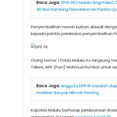
Baca Juga
:
DPW PKS Maluku Bagi Paket Q
40 Ekor Kambing Diserahkan ke Panitia Q
Penyembelihan hewan kurban diawali dengan
kepada panitia pelaksana penyembelihan h
Orang nomor 1 Polda Maluku itu langsung m
Takwa, AKP (Purn) Mahmud Rumkat untuk sel
Baca Juga
:
Anggota DPR RI Saadiah Ulup
Hadirkan Banyak Hikmah Penting
Kapolda Maluku berharap pelaksanaan ibad
masyarakat di tengah
pandemi Covid-19
.