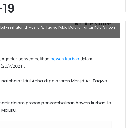
-19
0
1 minute read
l kesehatan di Masjid At-Taqwa Polda Maluku, Tantui, Kota Ambon,
nggelar penyembelihan
hewan kurban
dalam
 (20/7/2021).
ai shalat Idul Adha di pelataran Masjid At-Taqwa
Si, hadir dalam proses penyembelihan hewan kurban. Ia
 Maluku.