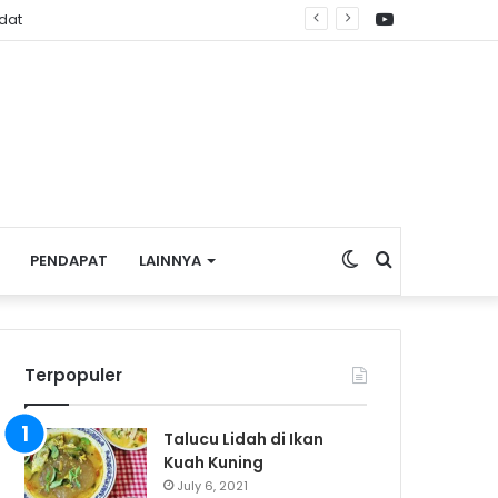
YouTube
mbagian Bendera Merah Putih
Switch
Search
PENDAPAT
LAINNYA
skin
for
Terpopuler
Talucu Lidah di Ikan
Kuah Kuning
July 6, 2021