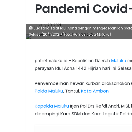
Pandemi Covid
July 20, 2021
Suasana salat Idul Adha dengan mengedepankan protoko
Selasa (20/7/2021).(Foto: Humas Polda Maluku)
potretmaluku.id – Kepolisian Daerah
Maluku
me
perayaan Idul Adha 1442 Hijriah hari ini Selasa
Penyembelihan hewan kurban dilaksanakan us
Polda Maluku
, Tantui,
Kota Ambon
.
Kapolda Maluku
Irjen Pol Drs Refdi Andri, M.
didampingi Karo SDM dan Karo Logistik Polda