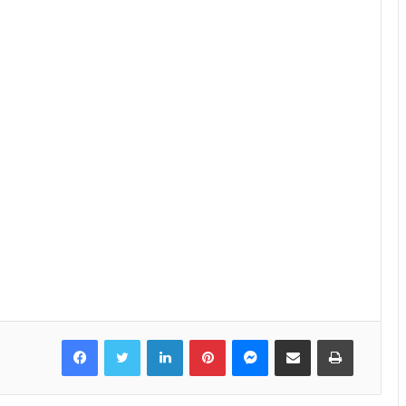
Facebook
Twitter
LinkedIn
Pinterest
Messenger
Share via Email
Print