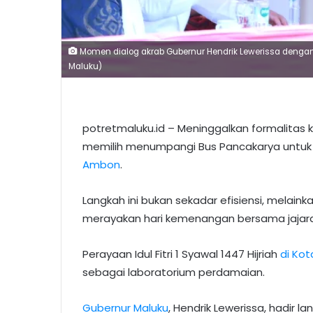
Momen dialog akrab Gubernur Hendrik Lewerissa dengan j
Maluku)
potretmaluku.id – Meninggalkan formalitas
memilih menumpangi Bus Pancakarya untuk mer
Ambon
.
Langkah ini bukan sekadar efisiensi, mela
merayakan hari kemenangan bersama jajaran
Perayaan Idul Fitri 1 Syawal 1447 Hijriah
di Ko
sebagai laboratorium perdamaian.
Gubernur Maluku
, Hendrik Lewerissa, hadir 