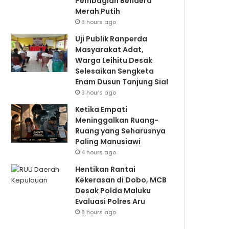
Pembagian Bendera
Merah Putih
3 hours ago
Uji Publik Ranperda
Masyarakat Adat,
Warga Leihitu Desak
Selesaikan Sengketa
Enam Dusun Tanjung Sial
3 hours ago
Ketika Empati
Meninggalkan Ruang-
Ruang yang Seharusnya
Paling Manusiawi
4 hours ago
Hentikan Rantai
Kekerasan di Dobo, MCB
Desak Polda Maluku
Evaluasi Polres Aru
8 hours ago