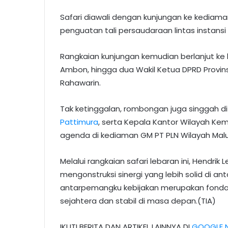
Safari diawali dengan kunjungan ke kediam
penguatan tali persaudaraan lintas instans
Rangkaian kunjungan kemudian berlanjut ke 
Ambon, hingga dua Wakil Ketua DPRD Provins
Rahawarin.
Tak ketinggalan, rombongan juga singgah d
Pattimura
, serta Kepala Kantor Wilayah K
agenda di kediaman GM PT PLN Wilayah Malu
Melalui rangkaian safari lebaran ini, Hendrik L
mengonstruksi sinergi yang lebih solid di a
antarpemangku kebijakan merupakan fonda
sejahtera dan stabil di masa depan.(TIA)
IKUTI BERITA DAN ARTIKEL LAINNYA DI
GOOGLE 