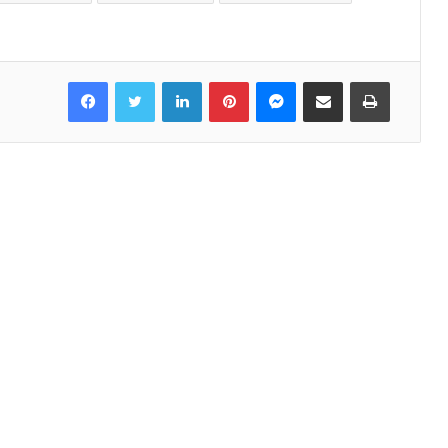
Facebook
Twitter
LinkedIn
Pinterest
Messenger
Share via Email
Print