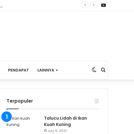
YouTube
 Pembagian Bendera Merah Putih
Switch
Search
PENDAPAT
LAINNYA
skin
for
Terpopuler
Talucu Lidah di Ikan
Kuah Kuning
July 6, 2021