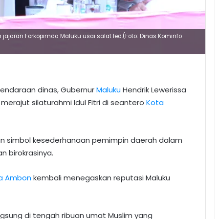
ajaran Forkopimda Maluku usai salat Ied.(Foto: Dinas Kominfo
 kendaraan dinas, Gubernur
Maluku
Hendrik Lewerissa
ajut silaturahmi Idul Fitri di seantero
Kota
inkan simbol kesederhanaan pemimpin daerah dalam
 birokrasinya.
ta Ambon
kembali menegaskan reputasi Maluku
langsung di tengah ribuan umat Muslim yang