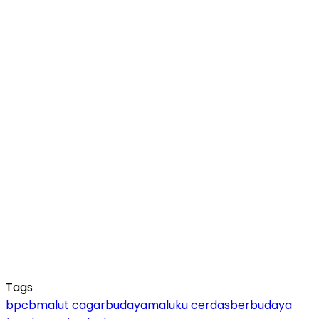
Tags
bpcbmalut
cagarbudayamaluku
cerdasberbudaya