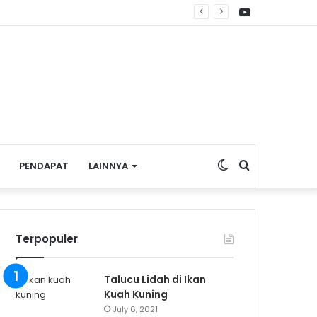
YouTube
 Pembagian Bendera Merah Putih
Switch
Search
PENDAPAT
LAINNYA
skin
for
Terpopuler
Talucu Lidah di Ikan
Kuah Kuning
July 6, 2021