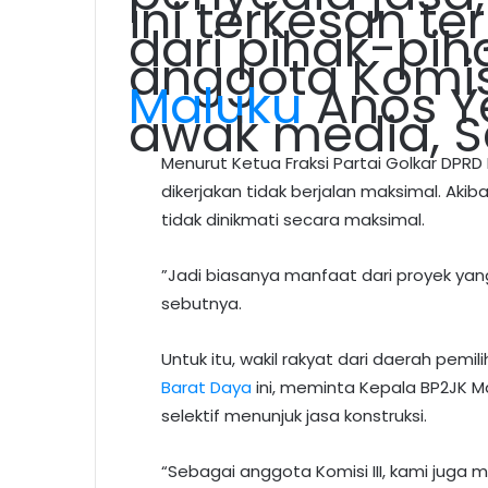
ini terkesan te
dari pihak-piha
anggota Komisi
Maluku
Anos Y
awak media, S
Menurut Ketua Fraksi Partai Golkar DPRD 
dikerjakan tidak berjalan maksimal. Ak
tidak dinikmati secara maksimal.
”Jadi biasanya manfaat dari proyek yang
sebutnya.
Untuk itu, wakil rakyat dari daerah pemil
Barat Daya
ini, meminta Kepala BP2JK Mal
selektif menunjuk jasa konstruksi.
“Sebagai anggota Komisi III, kami juga 