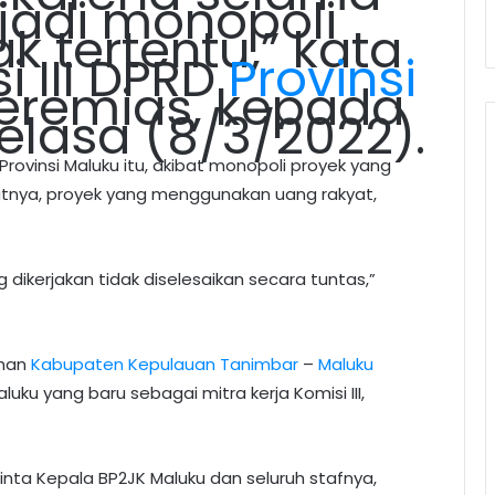
rjadi monopoli
k tertentu,” kata
 III DPRD
Provinsi
eremias, kepada
elasa (8/3/2022).
Provinsi Maluku itu, akibat monopoli proyek yang
ibatnya, proyek yang menggunakan uang rakyat,
 dikerjakan tidak diselesaikan secara tuntas,”
ihan
Kabupaten Kepulauan Tanimbar
–
Maluku
uku yang baru sebagai mitra kerja Komisi III,
minta Kepala BP2JK Maluku dan seluruh stafnya,