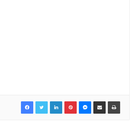
Facebook
Twitter
LinkedIn
Pinterest
Messenger
Share via Email
Print