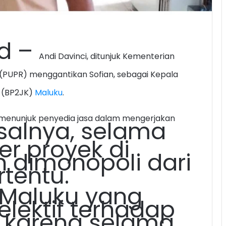
id –
Andi Davinci, ditunjuk Kementerian
PUPR) menggantikan Sofian, sebagai Kepala
i (BP2JK)
Maluku
.
tif menunjuk penyedia jasa dalam mengerjakan
salnya, selama
er proyek di
n dimonopoli dari
rtentu.
 Maluku yang
elektif terhadap
, karena selama