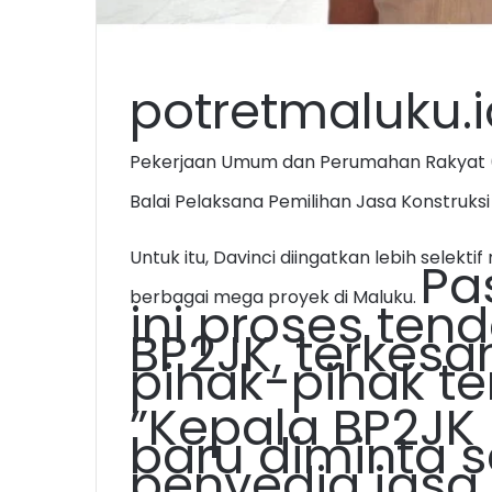
potretmaluku.
Pekerjaan Umum dan Perumahan Rakyat (
Balai Pelaksana Pemilihan Jasa Konstruks
Untuk itu, Davinci diingatkan lebih selek
Pa
berbagai mega proyek di Maluku.
ini proses tend
BP2JK, terkesa
pihak-pihak te
”Kepala BP2JK
baru diminta s
penyedia jasa