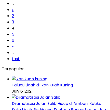
...
«
2
3
4
5
6
»
...
Last
Terpopuler
Talucu Lidah di Ikan Kuah Kuning
July 6, 2021
Dramatisasi Jalan Salib Hidup di Ambon: Ketika
Kota Musik Berkidung Tentang Pengorbanan dan