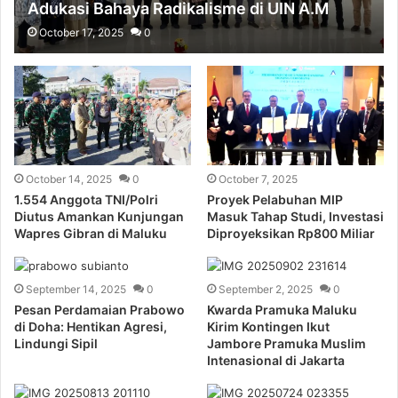
Adukasi Bahaya Radikalisme di UIN A.M
Sangadji
October 17, 2025
0
October 14, 2025
0
October 7, 2025
1.554 Anggota TNI/Polri
Proyek Pelabuhan MIP
Diutus Amankan Kunjungan
Masuk Tahap Studi, Investasi
Wapres Gibran di Maluku
Diproyeksikan Rp800 Miliar
September 14, 2025
0
September 2, 2025
0
Pesan Perdamaian Prabowo
Kwarda Pramuka Maluku
di Doha: Hentikan Agresi,
Kirim Kontingen Ikut
Lindungi Sipil
Jambore Pramuka Muslim
Intenasional di Jakarta