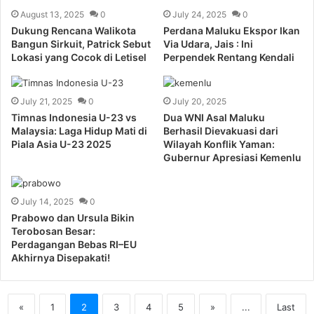
August 13, 2025
0
July 24, 2025
0
Dukung Rencana Walikota
Perdana Maluku Ekspor Ikan
Bangun Sirkuit, Patrick Sebut
Via Udara, Jais : Ini
Lokasi yang Cocok di Letisel
Perpendek Rentang Kendali
July 21, 2025
0
July 20, 2025
Timnas Indonesia U-23 vs
Dua WNI Asal Maluku
Malaysia: Laga Hidup Mati di
Berhasil Dievakuasi dari
Piala Asia U-23 2025
Wilayah Konflik Yaman:
Gubernur Apresiasi Kemenlu
July 14, 2025
0
Prabowo dan Ursula Bikin
Terobosan Besar:
Perdagangan Bebas RI–EU
Akhirnya Disepakati!
«
1
2
3
4
5
»
...
Last