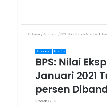
Home
/
Amboina
/
BPS: Nilai Ekspor Maluku di J
Amboina
Maluku
BPS: Nilai Eks
Januari 2021 T
persen Diband
March 1, 2021