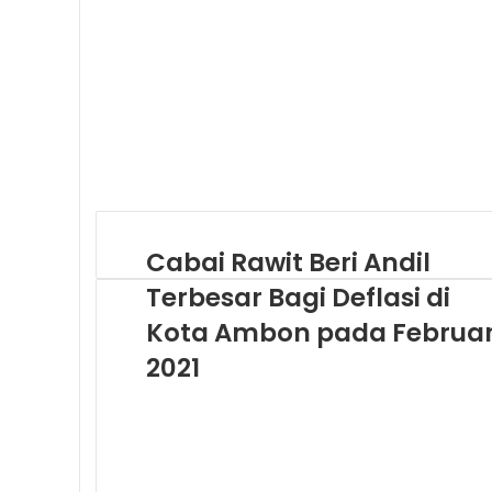
m
a
i
l
Cabai Rawit Beri Andil
Terbesar Bagi Deflasi di
Kota Ambon pada Februar
2021