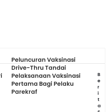
Peluncuran Vaksinasi
Drive-Thru Tandai
B
i
Pelaksanaan Vaksinasi
e
Pertama Bagi Pelaku
r
Parekraf
i
t
a
S