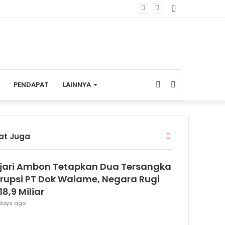
YouTube
Switch
Search
PENDAPAT
LAINNYA
skin
for
C
hat Juga
l
o
jari Ambon Tetapkan Dua Tersangka
s
e
rupsi PT Dok Waiame, Negara Rugi
18,9 Miliar
days ago