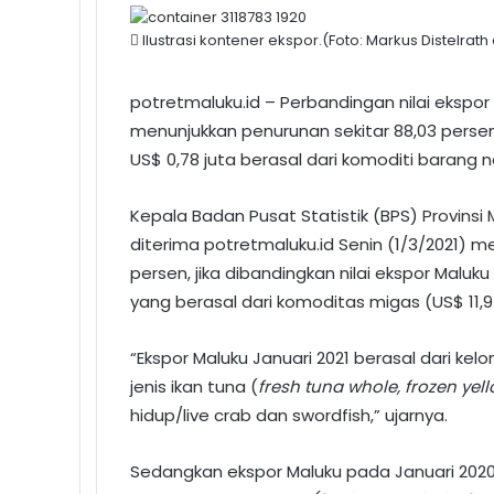
Ilustrasi kontener ekspor.(Foto: Markus Distelrath
potretmaluku.id – Perbandingan nilai ekspor
menunjukkan penurunan sekitar 88,03 persen
US$ 0,78 juta berasal dari komoditi barang 
Kepala Badan Pusat Statistik (BPS)
Provinsi
diterima potretmaluku.id Senin (1/3/2021) m
persen, jika dibandingkan nilai ekspor Maluk
yang berasal dari komoditas migas (US$ 11,9
“Ekspor Maluku Januari 2021 berasal dari ke
jenis ikan tuna (
fresh tuna whole, frozen ye
hidup/live crab dan swordfish,” ujarnya.
Sedangkan ekspor Maluku pada Januari 2020,