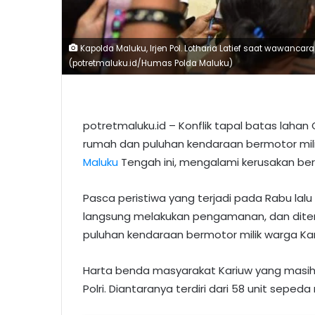
Kapolda Maluku, Irjen Pol. Lotharia Latief saat wawanca
(potretmaluku.id/Humas Polda Maluku)
potretmaluku.id – Konflik tapal batas laha
rumah dan puluhan kendaraan bermotor mi
Maluku
Tengah ini, mengalami kerusakan be
Pasca peristiwa yang terjadi pada Rabu lalu 
langsung melakukan pengamanan, dan dite
puluhan kendaraan bermotor milik warga Kar
Harta benda masyarakat Kariuw yang masih 
Polri. Diantaranya terdiri dari 58 unit sepe