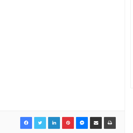
Facebook
Twitter
LinkedIn
Pinterest
Messenger
Share via Email
Print