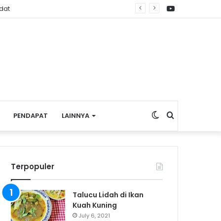
YouTube
dat
Switch
Search
PENDAPAT
LAINNYA
skin
for
Terpopuler
Talucu Lidah di Ikan
Kuah Kuning
July 6, 2021