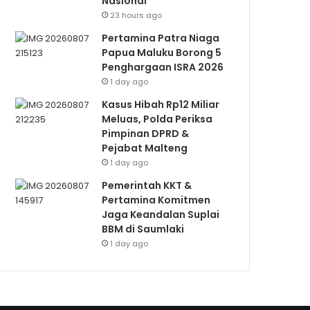
Nasional
23 hours ago
Pertamina Patra Niaga
Papua Maluku Borong 5
Penghargaan ISRA 2026
1 day ago
Kasus Hibah Rp12 Miliar
Meluas, Polda Periksa
Pimpinan DPRD &
Pejabat Malteng
1 day ago
Pemerintah KKT &
Pertamina Komitmen
Jaga Keandalan Suplai
BBM di Saumlaki
1 day ago