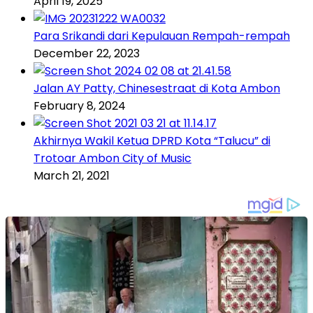
April 19, 2025
Para Srikandi dari Kepulauan Rempah-rempah
December 22, 2023
Jalan AY Patty, Chinesestraat di Kota Ambon
February 8, 2024
Akhirnya Wakil Ketua DPRD Kota “Talucu” di
Trotoar Ambon City of Music
March 21, 2021