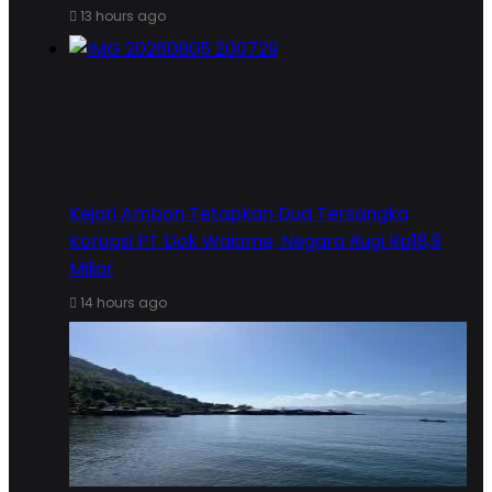
13 hours ago
Kejari Ambon Tetapkan Dua Tersangka
Korupsi PT Dok Waiame, Negara Rugi Rp18,9
Miliar
14 hours ago