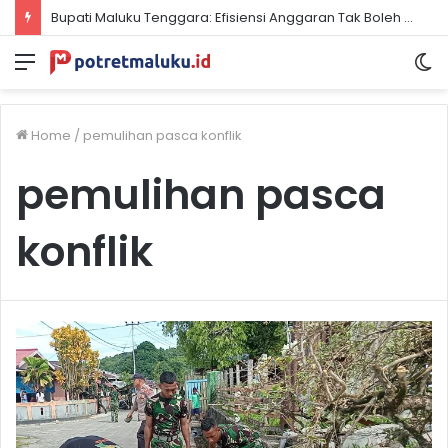
Bupati Maluku Tenggara: Efisiensi Anggaran Tak Boleh Redupkan Semangat Kemerdekaan
Menu
S
sk
Home
/
pemulihan pasca konflik
pemulihan pasca
konflik