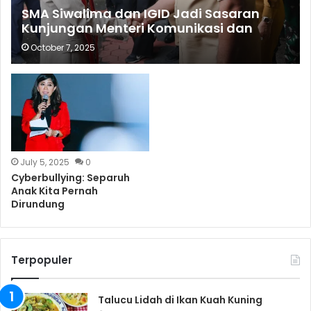
SMA Siwalima dan IGID Jadi Sasaran
Kunjungan Menteri Komunikasi dan
Digital di Ambon
October 7, 2025
July 5, 2025
0
Cyberbullying: Separuh
Anak Kita Pernah
Dirundung
Terpopuler
Talucu Lidah di Ikan Kuah Kuning