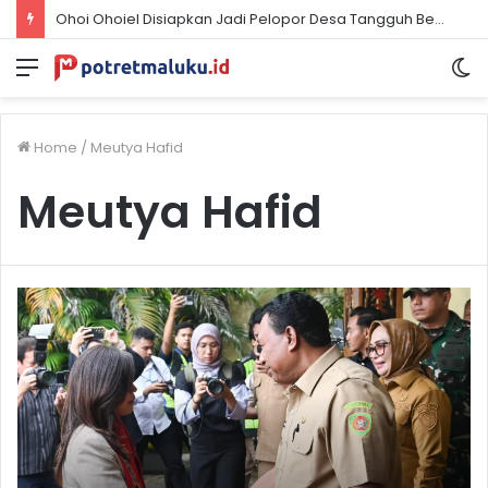
Ohoi Ohoiel Disiapkan Jadi Pelopor Desa Tangguh Bencana di Maluku Tenggara
Menu
S
sk
Home
/
Meutya Hafid
Meutya Hafid