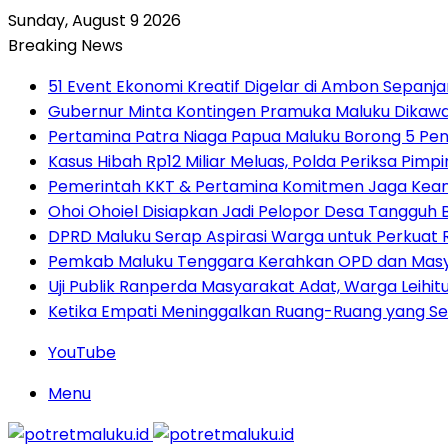
Sunday, August 9 2026
Breaking News
51 Event Ekonomi Kreatif Digelar di Ambon Sepanj
Gubernur Minta Kontingen Pramuka Maluku Dikawal
Pertamina Patra Niaga Papua Maluku Borong 5 Pe
Kasus Hibah Rp12 Miliar Meluas, Polda Periksa Pim
Pemerintah KKT & Pertamina Komitmen Jaga Keand
Ohoi Ohoiel Disiapkan Jadi Pelopor Desa Tangguh
DPRD Maluku Serap Aspirasi Warga untuk Perkua
Pemkab Maluku Tenggara Kerahkan OPD dan Masy
Uji Publik Ranperda Masyarakat Adat, Warga Leihi
Ketika Empati Meninggalkan Ruang-Ruang yang Se
YouTube
Menu