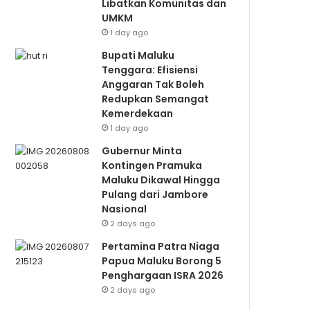
Libatkan Komunitas dan
UMKM
1 day ago
Bupati Maluku
Tenggara: Efisiensi
Anggaran Tak Boleh
Redupkan Semangat
Kemerdekaan
1 day ago
Gubernur Minta
Kontingen Pramuka
Maluku Dikawal Hingga
Pulang dari Jambore
Nasional
2 days ago
Pertamina Patra Niaga
Papua Maluku Borong 5
Penghargaan ISRA 2026
2 days ago