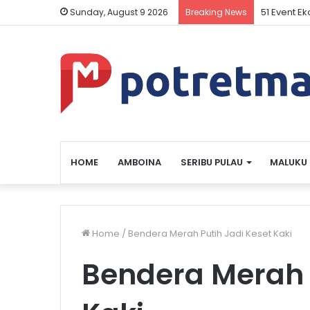
51 Event E
Sunday, August 9 2026
Breaking News
HOME
AMBOINA
SERIBU PULAU
MALUKU
Home
/
Bendera Merah Putih Jadi Keset Kaki
Bendera Merah 