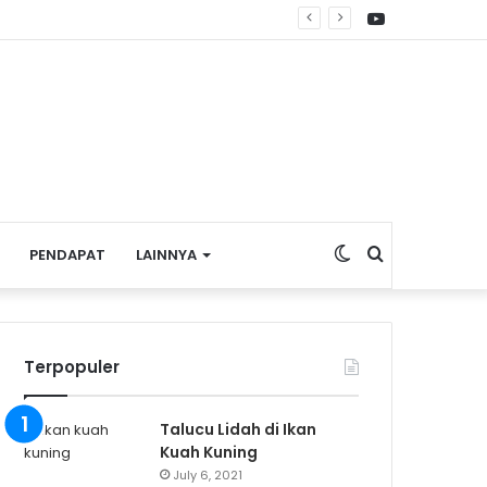
YouTube
s dan UMKM
Switch
Search
PENDAPAT
LAINNYA
skin
for
Terpopuler
Talucu Lidah di Ikan
Kuah Kuning
July 6, 2021