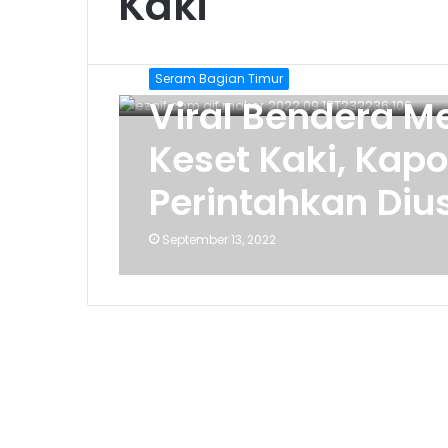
Kaki
Seram Bagian Timur
Viral Bendera Me
Keset Kaki, Kap
Perintahkan Diu
September 13, 2022