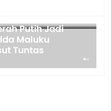
rah Putih Jadi
olda Maluku
sut Tuntas
0