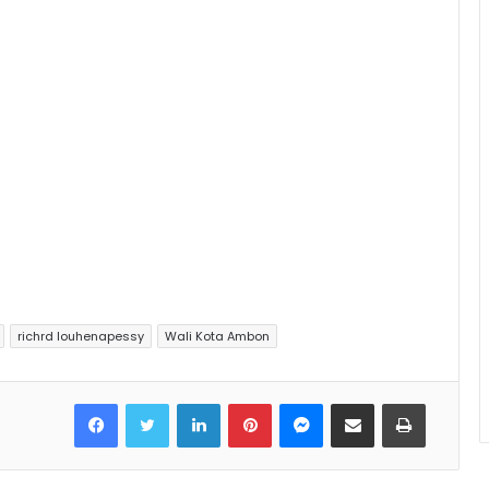
richrd louhenapessy
Wali Kota Ambon
Facebook
Twitter
LinkedIn
Pinterest
Messenger
Share via Email
Print