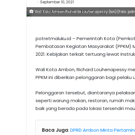
September 10, 2021
Wali Kota Ambon Richarde Louhenapessy (kiri).(Foto: pot
potretmaluku.id – Pemerintah Kota (Pemk
Pembatasan Kegiatan Masyarakat (PPKM) Mik
2021. Kebijakan terkait tertuang lewat Instru
Wali Kota Ambon, Richard Louhenapessy men
PPKM ini diberikan pelonggaran bagi pelaku 
Pelonggaran tersebut, diantaranya pelak
seperti warung makan, restoran, rumah makan
baik yang berada pada lokasi tersendiri ma
Baca Juga
:
DPRD Ambon Minta Pertamina