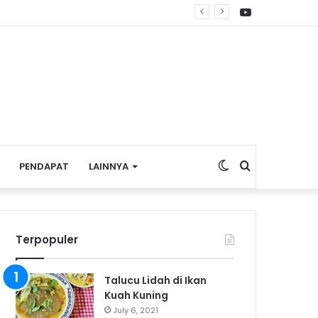
YouTube
Switch
Search
PENDAPAT
LAINNYA
skin
for
Terpopuler
Talucu Lidah di Ikan
Kuah Kuning
July 6, 2021