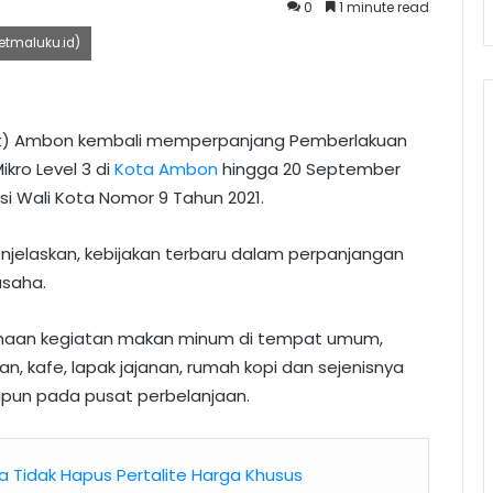
0
1 minute read
retmaluku.id)
ot) Ambon kembali memperpanjang Pemberlakuan
ro Level 3 di
Kota Ambon
hingga 20 September
ksi Wali Kota Nomor 9 Tahun 2021.
jelaskan, kebijakan terbaru dalam perpanjangan
usaha.
sanaan kegiatan makan minum di tempat umum,
, kafe, lapak jajanan, rumah kopi dan sejenisnya
upun pada pusat perbelanjaan.
 Tidak Hapus Pertalite Harga Khusus