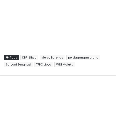
Tags
KBRI Libya
Mercy Barends
perdagangan orang
Suryani Benghazi
TPPO Libya
WNI Maluku