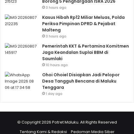
Borong 5 Penghargaan ISRA 2026
3 hours ago
Kasus Hibah Rp12 Miliar Meluas, Polda
Periksa Pimpinan DPRD & Pejabat
Malteng
3 hours ago
Pemerintah KKT & Pertamina Komitmen
Jaga Keandalan Suplai BBM di
Saumlaki
10 hours ago
Ohoi Ohoiel Disiapkan Jadi Pelopor
Desa Tangguh Bencana di Maluku
Tenggara
1 day ago
© Copyright 2026 Potret Maluku. All Rights Reserved
Tentang Kami & Redaksi
Pedoman Media Siber