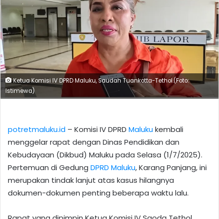
Ketua Komisi IV DPRD Maluku, Saudah Tuankotta-Tethol.(Foto:
Istimewa)
potretmaluku.id
– Komisi IV DPRD
Maluku
kembali
menggelar rapat dengan Dinas Pendidikan dan
Kebudayaan (Dikbud) Maluku pada Selasa (1/7/2025).
Pertemuan di Gedung
DPRD Maluku
, Karang Panjang, ini
merupakan tindak lanjut atas kasus hilangnya
dokumen-dokumen penting beberapa waktu lalu.
Rapat yang dipimpin Ketua Komisi IV Saoda Tethol