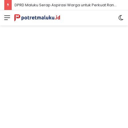
DPRD Maluku Serap Aspirasi Warga untuk Perkuat Ranperda Masyarakat Hukum Adat
Menu
S
sk