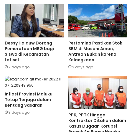
Dessy Halauw Dorong
Pertamina Pastikan Stok
Pemerataan MBG bagi
BBM di Masohi Aman,
Siswa di Kecamatan
Antrean Bukan karena
Letisel
Kelangkaan
2 days ago
2 days ago
Inflasi Provinsi Maluku
Tetap Terjaga dalam
Rentang Sasaran
3 days ago
PPK, PPTK Hingga
Kontraktor Ditahan dalam
Kasus Dugaan Korupsi
Proyek Air Bersih Haruku