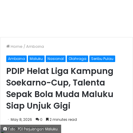
Home
/
Amboina
Amboina
Maluku
Nasional
Olahraga
Seribu Pulau
PDIP Helat Liga Kampung
Soekarno-Cup, Talenta
Sepak Bola Muda Maluku
Siap Unjuk Gigi
May 8, 2026
0
2 minutes read
Foto : PDI Perjuangan Maluku.