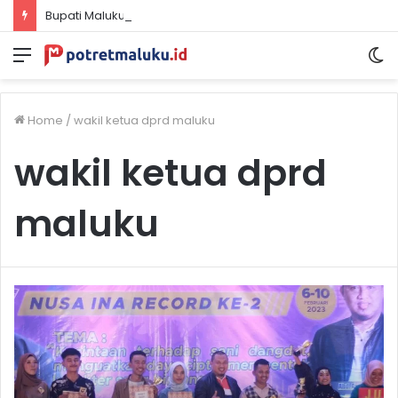
Bupati Maluku Tenggara: Efisiensi Anggaran Tak Boleh Redupkan Semangat Kemerdekaan
Menu
S
sk
Home
/
wakil ketua dprd maluku
wakil ketua dprd
maluku