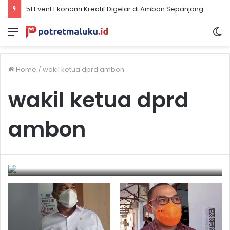
51 Event Ekonomi Kreatif Digelar di Ambon Sepanjang 2026, Libatkan Komunitas dan UMKM
Menu
S
sk
Home
/
wakil ketua dprd ambon
wakil ketua dprd
ambon
Latupono Harap Situasi Pandemi Covid-
19 di Ambon Tak Jadi Momok
November 9, 2022
0