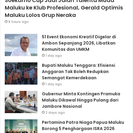
Soekarno Cup Jadi Jalan Talenta Muda
Maluku ke Klub Profesional, Gerald Optimis
Maluku Lolos Grup Neraka
8 hours ago
51 Event Ekonomi Kreatif Digelar di
Ambon Sepanjang 2026, Libatkan
Komunitas dan UMKM
1 day ago
Bupati Maluku Tenggara: Efisiensi
Anggaran Tak Boleh Redupkan
Semangat Kemerdekaan
1 day ago
Gubernur Minta Kontingen Pramuka
Maluku Dikawal Hingga Pulang dari
Jambore Nasional
2 days ago
Pertamina Patra Niaga Papua Maluku
Borong 5 Penghargaan ISRA 2026