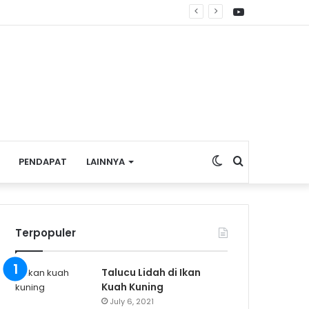
YouTube
emerdekaan
Switch
Search
PENDAPAT
LAINNYA
skin
for
Terpopuler
Talucu Lidah di Ikan
Kuah Kuning
July 6, 2021