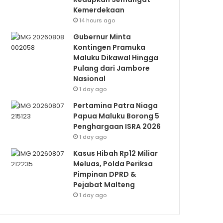
Kemerdekaan
14 hours ago
Gubernur Minta
Kontingen Pramuka
Maluku Dikawal Hingga
Pulang dari Jambore
Nasional
1 day ago
Pertamina Patra Niaga
Papua Maluku Borong 5
Penghargaan ISRA 2026
1 day ago
Kasus Hibah Rp12 Miliar
Meluas, Polda Periksa
Pimpinan DPRD &
Pejabat Malteng
1 day ago