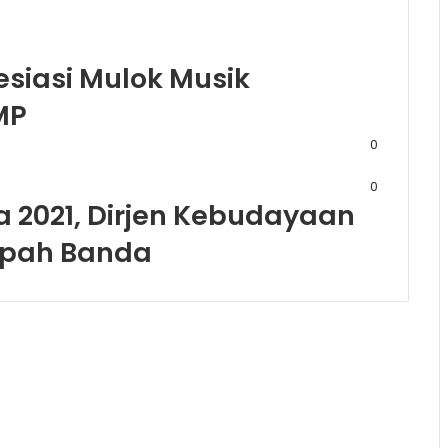
siasi Mulok Musik
MP
0
0
 2021, Dirjen Kebudayaan
empah Banda