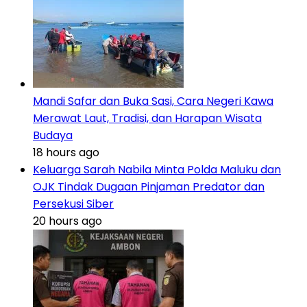
Mandi Safar dan Buka Sasi, Cara Negeri Kawa
Merawat Laut, Tradisi, dan Harapan Wisata
Budaya
18 hours ago
Keluarga Sarah Nabila Minta Polda Maluku dan
OJK Tindak Dugaan Pinjaman Predator dan
Persekusi Siber
20 hours ago