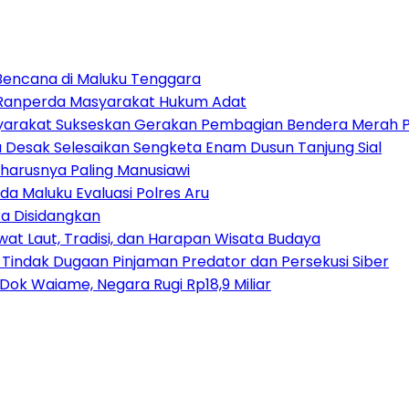
 Bencana di Maluku Tenggara
t Ranperda Masyarakat Hukum Adat
arakat Sukseskan Gerakan Pembagian Bendera Merah P
tu Desak Selesaikan Sengketa Enam Dusun Tanjung Sial
harusnya Paling Manusiawi
da Maluku Evaluasi Polres Aru
a Disidangkan
at Laut, Tradisi, dan Harapan Wisata Budaya
 Tindak Dugaan Pinjaman Predator dan Persekusi Siber
ok Waiame, Negara Rugi Rp18,9 Miliar