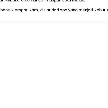
ban kebakaran di Hunuth maupun Batu Merah.
 Ini bentuk empati kami, diluar dari apa yang menjadi keb