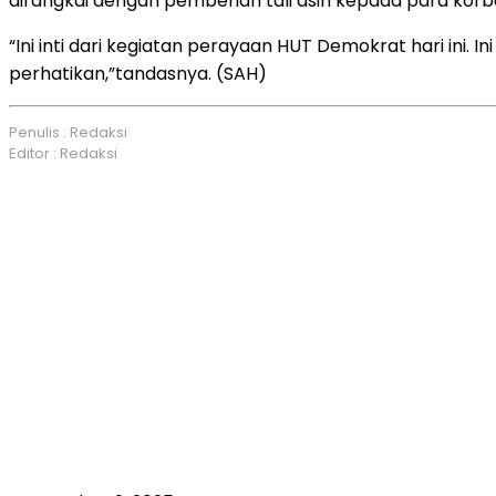
dirangkai dengan pemberian tali asih kepada para kor
“Ini inti dari kegiatan perayaan HUT Demokrat hari ini.
perhatikan,”tandasnya. (SAH)
Penulis : Redaksi
Editor : Redaksi