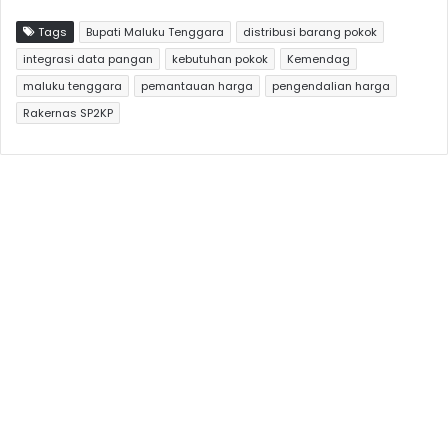
Tags
Bupati Maluku Tenggara
distribusi barang pokok
integrasi data pangan
kebutuhan pokok
Kemendag
maluku tenggara
pemantauan harga
pengendalian harga
Rakernas SP2KP