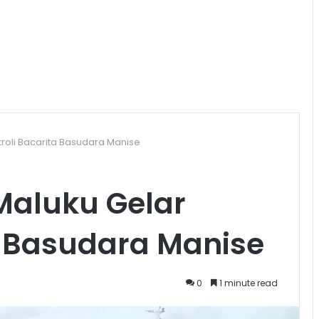
troli Bacarita Basudara Manise
Maluku Gelar
a Basudara Manise
0
1 minute read