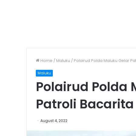
Home
/
Maluku
/
Polairud Polda Maluku Gelar Pa
Maluku
Polairud Polda 
Patroli Bacarit
August 4, 2022