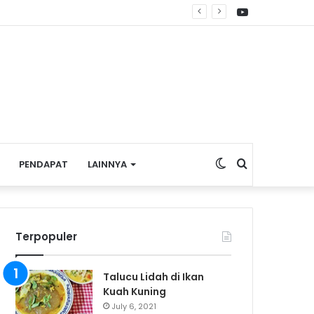
YouTube
apan Wisata Budaya
Switch
Search
PENDAPAT
LAINNYA
skin
for
Terpopuler
Talucu Lidah di Ikan
Kuah Kuning
July 6, 2021