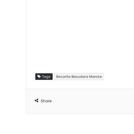
Tags
Bacarita Basudara Manise
Share