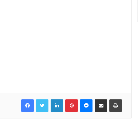
Facebook
Twitter
LinkedIn
Pinterest
Messenger
Share via Email
Print