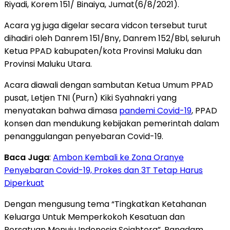
Riyadi, Korem 151/ Binaiya, Jumat(6/8/2021).
Acara yg juga digelar secara vidcon tersebut turut
dihadiri oleh Danrem 151/Bny, Danrem 152/Bbl, seluruh
Ketua PPAD kabupaten/kota Provinsi Maluku dan
Provinsi Maluku Utara.
Acara diawali dengan sambutan Ketua Umum PPAD
pusat, Letjen TNI (Purn) Kiki Syahnakri yang
menyatakan bahwa dimasa
pandemi Covid-19
, PPAD
konsen dan mendukung kebijakan pemerintah dalam
penanggulangan penyebaran Covid-19.
Baca Juga
:
Ambon Kembali ke Zona Oranye
Penyebaran Covid-19, Prokes dan 3T Tetap Harus
Diperkuat
Dengan mengusung tema “Tingkatkan Ketahanan
Keluarga Untuk Memperkokoh Kesatuan dan
Persatuan Menuju Indonesia Sejahtera”, Pangdam