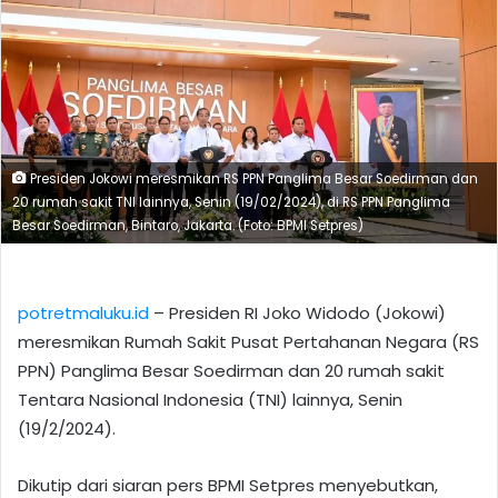
Presiden Jokowi meresmikan RS PPN Panglima Besar Soedirman dan
20 rumah sakit TNI lainnya, Senin (19/02/2024), di RS PPN Panglima
Besar Soedirman, Bintaro, Jakarta. (Foto: BPMI Setpres)
potretmaluku.id
– Presiden RI Joko Widodo (Jokowi)
meresmikan Rumah Sakit Pusat Pertahanan Negara (RS
PPN) Panglima Besar Soedirman dan 20 rumah sakit
Tentara Nasional Indonesia (TNI) lainnya, Senin
(19/2/2024).
Dikutip dari siaran pers BPMI Setpres menyebutkan,