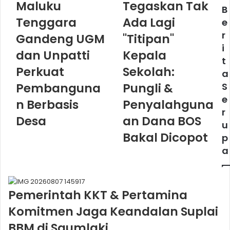
Maluku
Tegaskan Tak
B
Tenggara
Ada Lagi
e
r
Gandeng UGM
"Titipan"
i
dan Unpatti
Kepala
t
Perkuat
Sekolah:
a
Pembanguna
Pungli &
S
e
n Berbasis
Penyalahguna
r
Desa
an Dana BOS
u
Bakal Dicopot
p
a
Pemerintah KKT & Pertamina
Komitmen Jaga Keandalan Suplai
BBM di Saumlaki