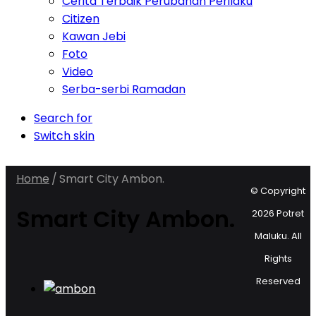
Cerita Terbaik Perubahan Perilaku
Citizen
Kawan Jebi
Foto
Video
Serba-serbi Ramadan
Search for
Switch skin
Home
/
Smart City Ambon.
© Copyright
Smart City Ambon.
2026 Potret
Maluku. All
Rights
Reserved