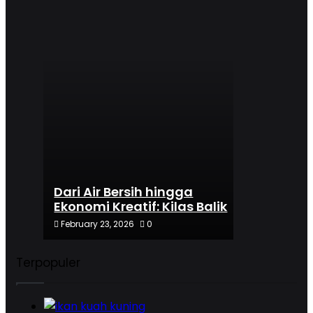
Dari Air Bersih hingga
Ekonomi Kreatif: Kilas Balik
Setahun Ambon Manise
February 23, 2026
0
Terpopuler