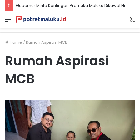
Gubernur Minta Kontingen Pramuka Maluku Dikawal Hingga Pulang dari Jambore Nasional
Menu
S
sk
Home
/
Rumah Aspirasi MCB
Rumah Aspirasi
MCB