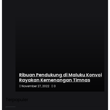
Ribuan Pendukung di Maluku Konvoi
Rayakan Kemenangan Timnas
Argentina
November 27, 2022
0
Terpopuler