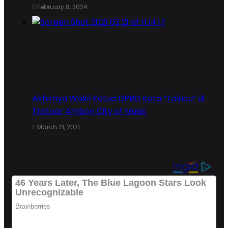
February 8, 2024
Akhirnya Wakil Ketua DPRD Kota “Talucu” di
Trotoar Ambon City of Music
March 21, 2021