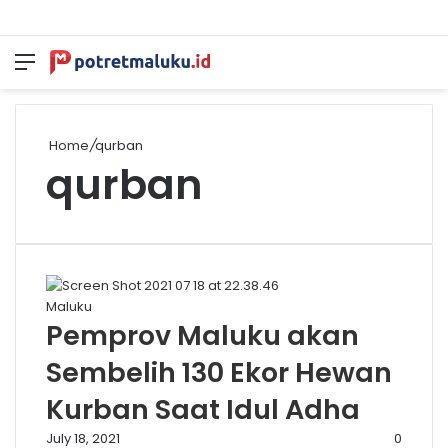
Menu
S
sk
Home
/
qurban
qurban
Maluku
Pemprov Maluku akan
Sembelih 130 Ekor Hewan
Kurban Saat Idul Adha
July 18, 2021
0