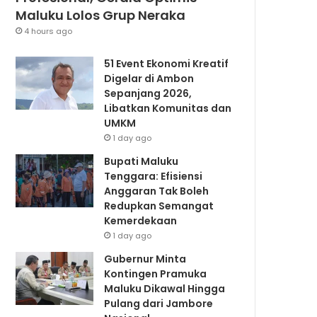
Maluku Lolos Grup Neraka
4 hours ago
51 Event Ekonomi Kreatif
Digelar di Ambon
Sepanjang 2026,
Libatkan Komunitas dan
UMKM
1 day ago
Bupati Maluku
Tenggara: Efisiensi
Anggaran Tak Boleh
Redupkan Semangat
Kemerdekaan
1 day ago
Gubernur Minta
Kontingen Pramuka
Maluku Dikawal Hingga
Pulang dari Jambore