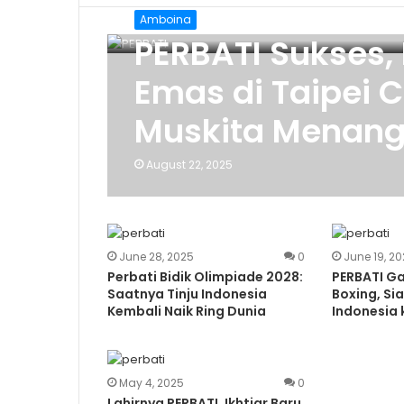
Amboina
PERBATI Sukses, 
Emas di Taipei C
Muskita Menang
August 22, 2025
June 28, 2025
0
June 19, 2
Perbati Bidik Olimpiade 2028:
PERBATI G
Saatnya Tinju Indonesia
Boxing, Si
Kembali Naik Ring Dunia
Indonesia 
May 4, 2025
0
Lahirnya PERBATI, Ikhtiar Baru