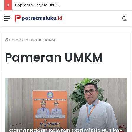
Popmal 2027, Maluku Tenggara Mulai Petakan Kekuatan dan Kebutuhan Atlet
Menu
S
sk
Home
/
Pameran UMKM
Pameran UMKM
Camat Bacan Selatan Optimistis HUT ke-